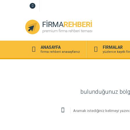
ANASAYFA
FİRMALAR
firma rehberi anasayfanız
yüzlerce kayıtlı f
bulunduğunuz bölgede