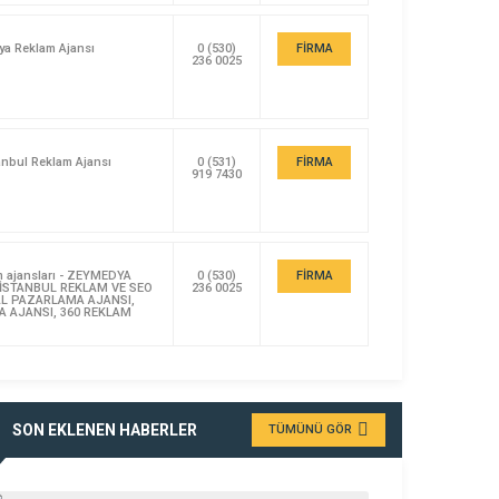
a Reklam Ajansı
0 (530)
FİRMA
236 0025
DETAYI
anbul Reklam Ajansı
0 (531)
FİRMA
919 7430
DETAYI
m ajansları - ZEYMEDYA
0 (530)
FİRMA
 İSTANBUL REKLAM VE SEO
236 0025
AL PAZARLAMA AJANSI,
DETAYI
 AJANSI, 360 REKLAM
SON EKLENEN HABERLER
TÜMÜNÜ GÖR