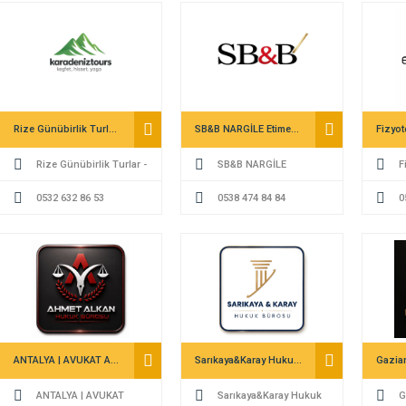
Rize Günübirlik Turlar – Bungalov Evler | Karadeniz Tours
SB&B NARGİLE Etimesgut
Rize Günübirlik Turlar -
SB&B NARGİLE
F
Bungalov Evler | Karadeniz
0532 632 86 53
Etimesgut
0538 474 84 84
Saraç 
0
Tours
ANTALYA | AVUKAT AHMET ALKAN
Sarıkaya&Karay Hukuk Bürosu | Küçükçekmece Boşanma Avukatı | Küçükçekmece Avukat | Ceza Davası Avukatı
ANTALYA | AVUKAT
Sarıkaya&Karay Hukuk
G