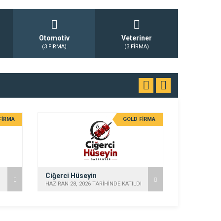
Otomotiv
Veteriner
(3 FİRMA)
(3 FİRMA)
FİRMA
GOLD FİRMA
Ciğerci Hüseyin
HAZIRAN 28, 2026 TARİHİNDE KATILDI
HAZIRAN 28, 