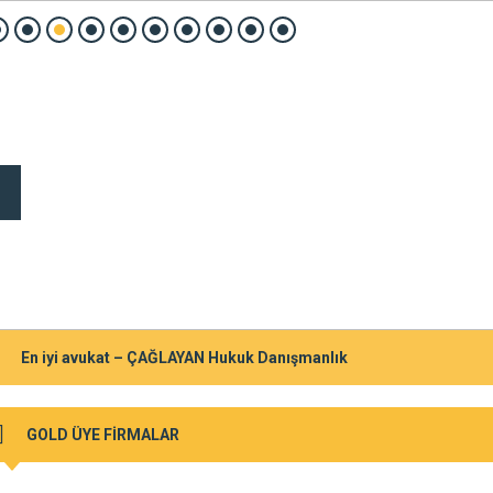
En iyi avukat – ÇAĞLAYAN Hukuk Danışmanlık
GOLD ÜYE FİRMALAR