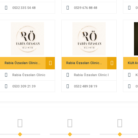
AHMET ALKAN
0532 335 54 48
Bürosu | Küçükçekmece
0539 676 88 48
Hakan
0
Boşanma Avukatı |
Fethi
Küçükçekmece Avukat |
Hukuk
Ceza Davası Avukatı
Rabia Özaslan Clinic Vadistanbul
Rabia Özaslan Clinic I Kayseri Diyetisyen, Lipödem, Bölgesel İncelme
Kült A
Rabia Özaslan Clinic
Rabia Özaslan Clinic I
K
Vadistanbul
0533 309 21 39
Kayseri Diyetisyen, Lipödem,
0532 489 38 19
0
Bölgesel İncelme