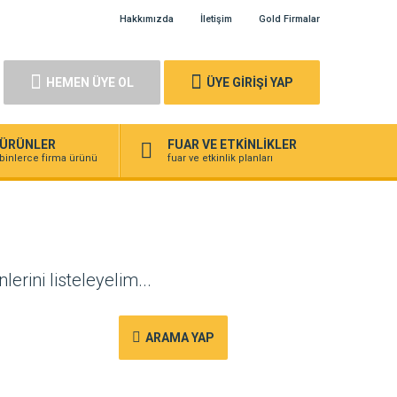
Hakkımızda
İletişim
Gold Firmalar
HEMEN ÜYE OL
ÜYE GİRİŞİ YAP
ÜRÜNLER
FUAR VE ETKİNLİKLER
binlerce firma ürünü
fuar ve etkinlik planları
erini listeleyelim...
ARAMA YAP