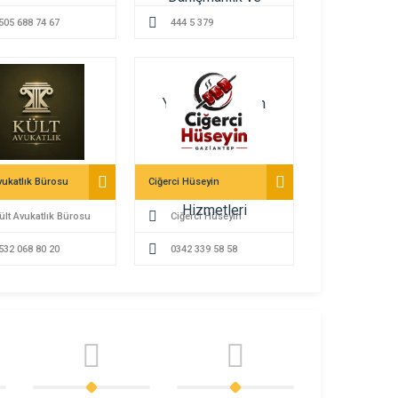
 Kahraman Avukat
505 688 74 67
ve Yurtdışı İstihdam
444 5 379
 Kahraman-Kahraman
Hizmetleri
 Bürosu Gaziantep
vukatlık Bürosu
Ciğerci Hüseyin
ült Avukatlık Bürosu
Ciğerci Hüseyin
532 068 80 20
0342 339 58 58