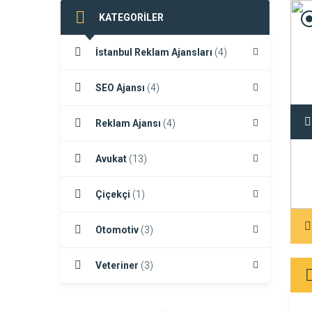
KATEGORİLER
İstanbul Reklam Ajansları
(4)
SEO Ajansı
(4)
Reklam Ajansı
(4)
Avukat
(13)
Çiçekçi
(1)
Ocak 1, 2026 7:20 am
DEVAMINI GÖR
Otomotiv
(3)
Veteriner
(3)