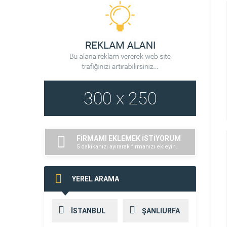
FİRMAMI EKLEMEK İSTİYORUM
5 dakikanızı ayırarak firmanızı ekleyin..
YEREL ARAMA
İSTANBUL
ŞANLIURFA