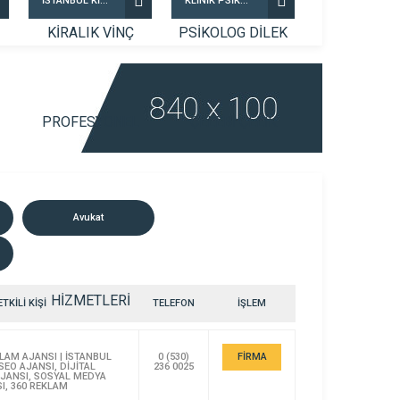
İSTANBUL KİRALIK VİNÇ PROFESYONEL VİNÇ KİRALAMA HİZMETLERİ
KLİNİK PSİKOLOG DİLEK ÇELEBİ ÇELİK
Avukat
ETKİLİ KİŞİ
TELEFON
İŞLEM
AM AJANSI | İSTANBUL
0 (530)
FİRMA
SEO AJANSI, DİJİTAL
236 0025
JANSI, SOSYAL MEDYA
DETAYI
I, 360 REKLAM