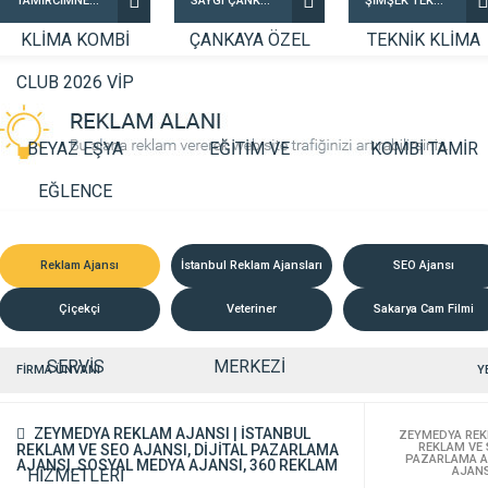
TAMİRCİMNET KLİMA KOMBİ BEYAZ EŞYA TAMİR VE SERVİS HİZMETLERİ
SAYGI ÇANKAYA ÖZEL EĞİTİM VE REHABİLİTASYON MERKEZİ
ŞİMŞEK TEKNİK KLİMA KOMBİ TAMİR SERVİSİ
Reklam Ajansı
İstanbul Reklam Ajansları
SEO Ajansı
Çiçekçi
Veteriner
Sakarya Cam Filmi
FİRMA ÜNVANI
Y
ZEYMEDYA REKLAM AJANSI | İSTANBUL
ZEYMEDYA REKL
REKLAM VE 
REKLAM VE SEO AJANSI, DİJİTAL PAZARLAMA
PAZARLAMA A
AJANSI, SOSYAL MEDYA AJANSI, 360 REKLAM
AJANS