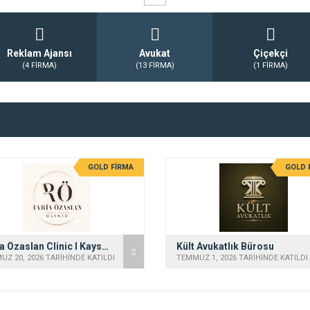
Reklam Ajansı
Avukat
Çiçekçi
(4 FİRMA)
(13 FİRMA)
(1 FİRMA)
GOLD FİRMA
GOLD 
Rabia Özaslan Clinic I Kayseri Diyetisyen, Lipödem, Bölgesel İncelme
Kült Avukatlık Bürosu
Z 20, 2026 TARİHİNDE KATILDI
TEMMUZ 1, 2026 TARİHİNDE KATILDI