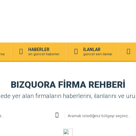
HABERLER
İLANLAR
irma
en güncel haberler
güncel seri ilanlar
BIZQUORA FİRMA REHBERİ
 yer alan firmaların haberlerini, ilanlarını ve ürünl