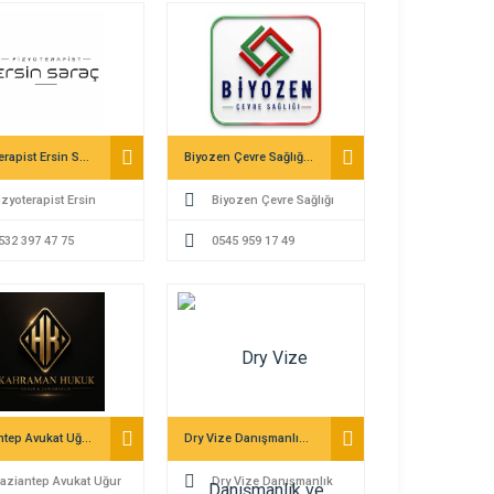
Fizyoterapist Ersin Saraç (Pain Free Nişantaşı)
Biyozen Çevre Sağlığı İlaçlama Dezenfeksiyon
izyoterapist Ersin
Biyozen Çevre Sağlığı
(Pain Free Nişantaşı)
532 397 47 75
İlaçlama Dezenfeksiyon
0545 959 17 49
Gaziantep Avukat Uğur Hakan Kahraman Avukat Fethi Kahraman-Kahraman Hukuk Bürosu Gaziantep
Dry Vize Danışmanlık ve Yurtdışı İstihdam Hizmetleri
aziantep Avukat Uğur
Dry Vize Danışmanlık