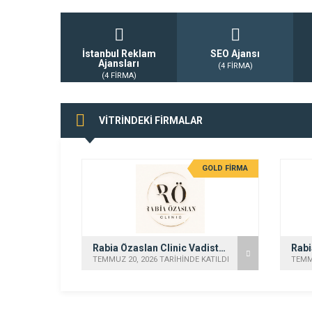
İstanbul Reklam
SEO Ajansı
Ajansları
(4 FİRMA)
(4 FİRMA)
VİTRİNDEKİ FİRMALAR
GOLD FİRMA
GOLD FİRMA
Dry Vize Danışmanlık ve Yurtdışı İstihdam Hizmetleri
Rabia Özaslan Clinic Vadistanbul
 KATILDI
TEMMUZ 20, 2026 TARİHİNDE KATILDI
TEMMU