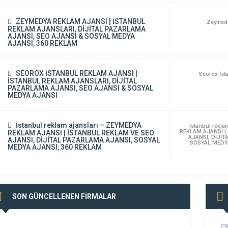
ZEYMEDYA REKLAM AJANSI | İSTANBUL
Zeymedy
REKLAM AJANSLARI, DİJİTAL PAZARLAMA
AJANSI, SEO AJANSI & SOSYAL MEDYA
AJANSI, 360 REKLAM
SEOROX İSTANBUL REKLAM AJANSI |
Seorox İst
İSTANBUL REKLAM AJANSLARI, DİJİTAL
PAZARLAMA AJANSI, SEO AJANSI & SOSYAL
MEDYA AJANSI
İstanbul reklam ajansları – ZEYMEDYA
İstanbul rekla
REKLAM AJANSI |
REKLAM AJANSI | İSTANBUL REKLAM VE SEO
AJANSI, DİJİT
AJANSI, DİJİTAL PAZARLAMA AJANSI, SOSYAL
SOSYAL MEDYA
MEDYA AJANSI, 360 REKLAM
SON GÜNCELLENEN FİRMALAR