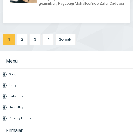
gezinirken, Paşabağı Mahallesi’nde Zafer Caddesi
üzerindeki Aydınlar Panaroma İş Merkezi A
Blok’ta yer alan bir büro, son […]
1
2
3
4
Sonraki
Menü
Giriş
İletişim
Hakkımızda
Bize Ulaşın
Privacy Policy
Firmalar