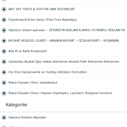
BÜROSU – AİLE, CEZA, İŞ HUKUKU, BOŞANMA AVUKATI
ANT SKY TENTE & GİYOTİN CAM SİSTEMLERİ
Fizyoterapist Ersin Saraç (Pain Free Nişantaşı)
İstanbul reklam ajansları – ZEYMEDYA REKLAM AJANSI | İSTANBUL REKLAM VE
SEO AJANSI, DİJİTAL PAZARLAMA AJANSI, SOSYAL MEDYA AJANSI, 360
AVUKAT AYŞEGÜL GÜNEY – ANKARA AVUKAT – CEZA AVUKATI – BOŞANMA
REKLAM
AVUKATI – TAZMİNAT AVUKATI
Ada Et ve Balık Restaurant
Gaziantep Avukat Uğur Hakan Kahraman Avukat Fethi Kahraman-Kahraman
Hukuk Bürosu Gaziantep
Dry Vize Danışmanlık ve Yurtdışı İstihdam Hizmetleri
Rabia Özaslan Clinic Vadistanbul
Rabia Özaslan Clinic I Kayseri Diyetisyen, Lipödem, Bölgesel İncelme
Kategoriler
İstanbul Reklam Ajansları