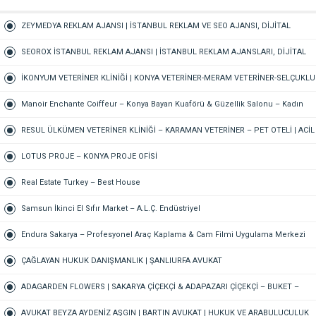
ZEYMEDYA REKLAM AJANSI | İSTANBUL REKLAM VE SEO AJANSI, DİJİTAL
PAZARLAMA AJANSI, SOSYAL MEDYA AJANSI, 360 REKLAM
SEOROX İSTANBUL REKLAM AJANSI | İSTANBUL REKLAM AJANSLARI, DİJİTAL
PAZARLAMA AJANSI, SEO AJANSI & SOSYAL MEDYA AJANSI
İKONYUM VETERİNER KLİNİĞİ | KONYA VETERİNER-MERAM VETERİNER-SELÇUKLU
VETERİNER-KARATAY | ACİL-7/24 NÖBETÇİ VETERİNER KLİNİĞİ
Manoir Enchante Coiffeur – Konya Bayan Kuaförü & Güzellik Salonu – Kadın
Kuaförü – Meram Kuaför – Bayan Kuaförü – Konya Kuaför
RESUL ÜLKÜMEN VETERİNER KLİNİĞİ – KARAMAN VETERİNER – PET OTELİ | ACİL
VETERİNER – 7/24 AÇIK NÖBETÇİ VETERİNER KLİNİĞİ
LOTUS PROJE – KONYA PROJE OFİSİ
Real Estate Turkey – Best House
Samsun İkinci El Sıfır Market – A.L.Ç. Endüstriyel
Endura Sakarya – Profesyonel Araç Kaplama & Cam Filmi Uygulama Merkezi
ÇAĞLAYAN HUKUK DANIŞMANLIK | ŞANLIURFA AVUKAT
ADAGARDEN FLOWERS | SAKARYA ÇİÇEKÇİ & ADAPAZARI ÇİÇEKÇİ – BUKET –
GELİN ÇİÇEĞİ – DÜĞÜN-NİŞAN – ORGANİZASYON – ONLINE SİPARİŞ
AVUKAT BEYZA AYDENİZ AŞGIN | BARTIN AVUKAT | HUKUK VE ARABULUCULUK