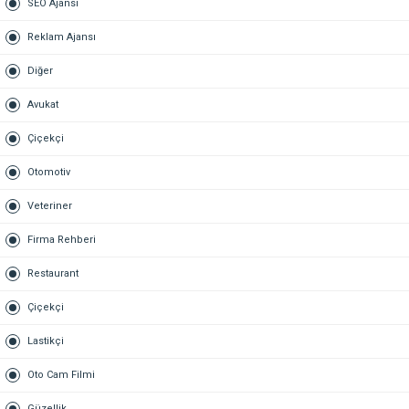
SEO Ajansı
Reklam Ajansı
Diğer
Avukat
Çiçekçi
Otomotiv
Veteriner
Firma Rehberi
Restaurant
Çiçekçi
Lastikçi
Oto Cam Filmi
Güzellik