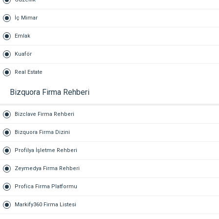
İç Mimar
Emlak
Kuaför
Real Estate
Bizquora Firma Rehberi
Bizclave Firma Rehberi
Bizquora Firma Dizini
Profilya İşletme Rehberi
Zeymedya Firma Rehberi
Profica Firma Platformu
Markify360 Firma Listesi