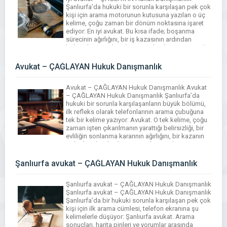
Şanlıurfa’da hukuki bir sorunla karşılaşan pek çok
kişi için arama motorunun kutusuna yazılan o üç
kelime, çoğu zaman bir dönüm noktasına işaret
ediyor: En iyi avukat. Bu kısa ifade; boşanma
sürecinin ağırlığını, bir iş kazasının ardından
belirsizleşen geleceği, işten çıkarılmanın yarattığı
[…]
Avukat – ÇAĞLAYAN Hukuk Danışmanlık
Avukat – ÇAĞLAYAN Hukuk Danışmanlık Avukat
– ÇAĞLAYAN Hukuk Danışmanlık Şanlıurfa’da
hukuki bir sorunla karşılaşanların büyük bölümü,
ilk refleks olarak telefonlarının arama çubuğuna
tek bir kelime yazıyor: Avukat. O tek kelime, çoğu
zaman işten çıkarılmanın yarattığı belirsizliği, bir
evliliğin sonlanma kararının ağırlığını, bir kazanın
ardından duyulan kaygıyı ya da ticari bir
uyuşmazlığın ekonomide açtığı boşluğu […]
Şanlıurfa avukat – ÇAĞLAYAN Hukuk Danışmanlık
Şanlıurfa avukat – ÇAĞLAYAN Hukuk Danışmanlık
Şanlıurfa avukat – ÇAĞLAYAN Hukuk Danışmanlık
Şanlıurfa’da bir hukuki sorunla karşılaşan pek çok
kişi için ilk arama cümlesi, telefon ekranına şu
kelimelerle düşüyor: Şanlıurfa avukat. Arama
sonuçları, harita pinleri ve yorumlar arasında