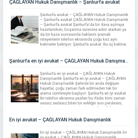
ÇAĞLAYAN Hukuk Danışmanlık – Şanlıurfa avukat
Şanlıurfa avukat – ÇAĞLAYAN Hukuk Danışmanlık
– Şanlıurfa avukat ÇAĞLAYAN Hukuk Danışmanlık
– Şanlıurfa avukat Şanlıurfa’da bir dava açmaya
hazırlanırken, boşanma sürecine adım atarken ya
da bir kaza sonrasında haklarını aramak
isteyenlerin telefon ekranında çoğu kez aynı
kelimeler beliriyor: Şanlıurfa avukat. Bu üç kelime;
sadece hukuki destek arayışını değil, aynı
zamanda belirsizlikten çıkma isteğini, adalet […]
Şanlıurfa en iyi avukat – ÇAĞLAYAN Hukuk Danışmanlık
Şanlıurfa en iyi avukat – ÇAĞLAYAN Hukuk
Danışmanlık Şanlıurfa en iyi avukat – ÇAĞLAYAN
Hukuk Danışmanlık Şehirde bir anda değişen
hayatlar, çoğu zaman fark edilmeden tek bir
arama cümlesiyle başlıyor: Şanlıurfa en iyi avukat.
Bir telefon ekranına yazılan bu ifade; kimi zaman
sessiz sedasız biten bir evliliğin son perdesini,
kimi zaman iş yerinde birikmiş yılların […]
En iyi avukat – ÇAĞLAYAN Hukuk Danışmanlık
En iyi avukat – ÇAĞLAYAN Hukuk Danışmanlık En
iyi avukat – ÇAĞLAYAN Hukuk Danışmanlık