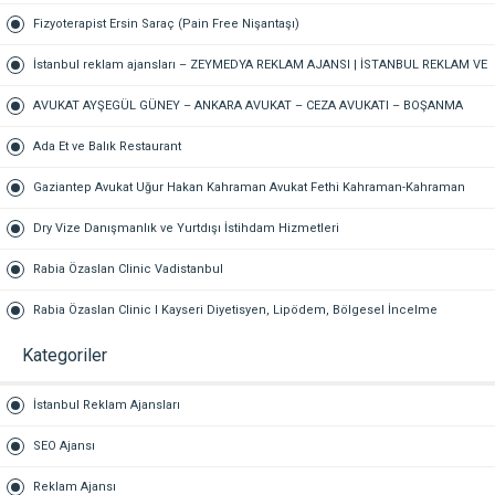
Fizyoterapist Ersin Saraç (Pain Free Nişantaşı)
İstanbul reklam ajansları – ZEYMEDYA REKLAM AJANSI | İSTANBUL REKLAM VE
SEO AJANSI, DİJİTAL PAZARLAMA AJANSI, SOSYAL MEDYA AJANSI, 360
AVUKAT AYŞEGÜL GÜNEY – ANKARA AVUKAT – CEZA AVUKATI – BOŞANMA
REKLAM
AVUKATI – TAZMİNAT AVUKATI
Ada Et ve Balık Restaurant
Gaziantep Avukat Uğur Hakan Kahraman Avukat Fethi Kahraman-Kahraman
Hukuk Bürosu Gaziantep
Dry Vize Danışmanlık ve Yurtdışı İstihdam Hizmetleri
Rabia Özaslan Clinic Vadistanbul
Rabia Özaslan Clinic I Kayseri Diyetisyen, Lipödem, Bölgesel İncelme
Kategoriler
İstanbul Reklam Ajansları
SEO Ajansı
Reklam Ajansı