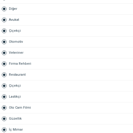
Diğer
Avukat
Çiçekçi
Otomotiv
Veteriner
Firma Rehberi
Restaurant
Çiçekçi
Lastikçi
Oto Cam Filmi
Güzellik
İç Mimar