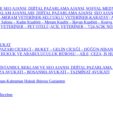
SEO AJANSI, DİJİTAL PAZARLAMA AJANSI, SOSYAL MEDY
KLAM AJANSLARI, DİJİTAL PAZARLAMA AJANSI, SEO AJAN
-MERAM VETERİNER-SELÇUKLU VETERİNER-KARATAY | AC
k Salonu – Kadın Kuaförü – Meram Kuaför – Bayan Kuaförü – Konya
TERİNER – PET OTELİ | ACİL VETERİNER – 7/24 AÇIK NÖ
VUKAT
ZARI ÇİÇEKÇİ – BUKET – GELİN ÇİÇEĞİ – DÜĞÜN-NİŞAN
 | HUKUK VE ARABULUCULUK BÜROSU – AİLE, CEZA, İŞ
NSI | İSTANBUL REKLAM VE SEO AJANSI, DİJİTAL PAZARLA
A AVUKATI – BOŞANMA AVUKATI – TAZMİNAT AVUKATI
aman-Kahraman Hukuk Bürosu Gaziantep
 İncelme