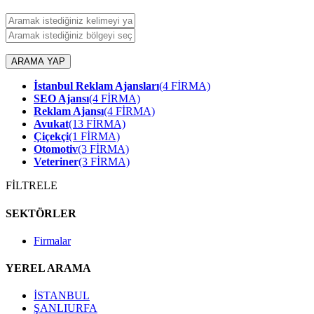
ARAMA YAP
İstanbul Reklam Ajansları
(4 FİRMA)
SEO Ajansı
(4 FİRMA)
Reklam Ajansı
(4 FİRMA)
Avukat
(13 FİRMA)
Çiçekçi
(1 FİRMA)
Otomotiv
(3 FİRMA)
Veteriner
(3 FİRMA)
FİLTRELE
SEKTÖRLER
Firmalar
YEREL ARAMA
İSTANBUL
ŞANLIURFA