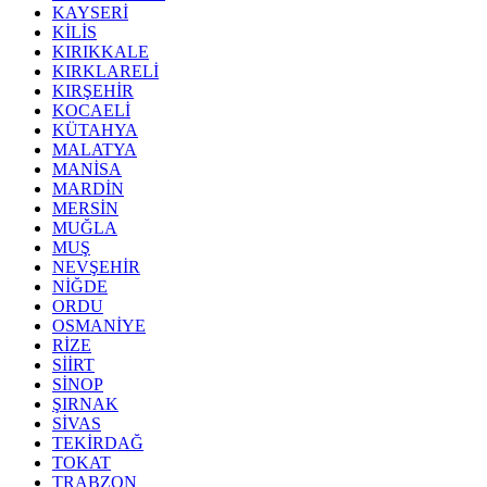
KAYSERİ
KİLİS
KIRIKKALE
KIRKLARELİ
KIRŞEHİR
KOCAELİ
KÜTAHYA
MALATYA
MANİSA
MARDİN
MERSİN
MUĞLA
MUŞ
NEVŞEHİR
NİĞDE
ORDU
OSMANİYE
RİZE
SİİRT
SİNOP
ŞIRNAK
SİVAS
TEKİRDAĞ
TOKAT
TRABZON