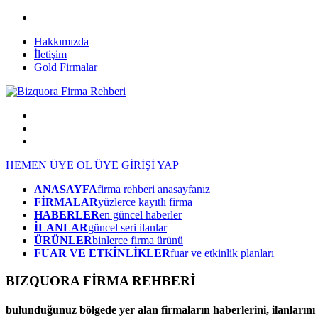
Hakkımızda
İletişim
Gold Firmalar
HEMEN ÜYE OL
ÜYE GİRİŞİ YAP
ANASAYFA
firma rehberi anasayfanız
FİRMALAR
yüzlerce kayıtlı firma
HABERLER
en güncel haberler
İLANLAR
güncel seri ilanlar
ÜRÜNLER
binlerce firma ürünü
FUAR VE ETKİNLİKLER
fuar ve etkinlik planları
BIZQUORA FİRMA REHBERİ
bulunduğunuz bölgede yer alan firmaların haberlerini, ilanlarını ve