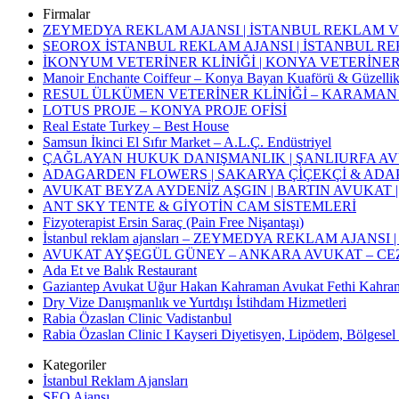
Firmalar
ZEYMEDYA REKLAM AJANSI | İSTANBUL REKLAM VE 
SEOROX İSTANBUL REKLAM AJANSI | İSTANBUL RE
İKONYUM VETERİNER KLİNİĞİ | KONYA VETERİNER
Manoir Enchante Coiffeur – Konya Bayan Kuaförü & Güzelli
RESUL ÜLKÜMEN VETERİNER KLİNİĞİ – KARAMAN VE
LOTUS PROJE – KONYA PROJE OFİSİ
Real Estate Turkey – Best House
Samsun İkinci El Sıfır Market – A.L.Ç. Endüstriyel
ÇAĞLAYAN HUKUK DANIŞMANLIK | ŞANLIURFA A
ADAGARDEN FLOWERS | SAKARYA ÇİÇEKÇİ & ADAPA
AVUKAT BEYZA AYDENİZ AŞGIN | BARTIN AVUKAT
ANT SKY TENTE & GİYOTİN CAM SİSTEMLERİ
Fizyoterapist Ersin Saraç (Pain Free Nişantaşı)
İstanbul reklam ajansları – ZEYMEDYA REKLAM AJA
AVUKAT AYŞEGÜL GÜNEY – ANKARA AVUKAT – CEZ
Ada Et ve Balık Restaurant
Gaziantep Avukat Uğur Hakan Kahraman Avukat Fethi Kahr
Dry Vize Danışmanlık ve Yurtdışı İstihdam Hizmetleri
Rabia Özaslan Clinic Vadistanbul
Rabia Özaslan Clinic I Kayseri Diyetisyen, Lipödem, Bölgesel
Kategoriler
İstanbul Reklam Ajansları
SEO Ajansı