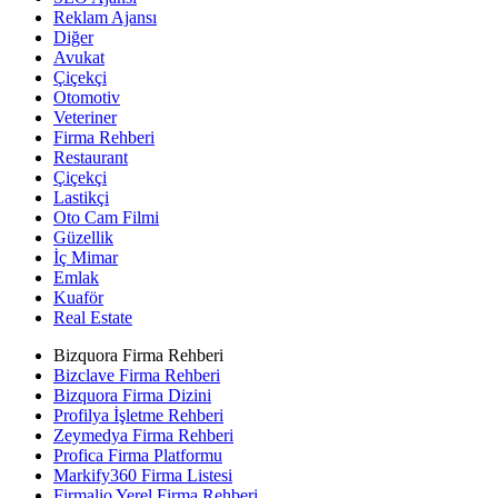
Reklam Ajansı
Diğer
Avukat
Çiçekçi
Otomotiv
Veteriner
Firma Rehberi
Restaurant
Çiçekçi
Lastikçi
Oto Cam Filmi
Güzellik
İç Mimar
Emlak
Kuaför
Real Estate
Bizquora Firma Rehberi
Bizclave Firma Rehberi
Bizquora Firma Dizini
Profilya İşletme Rehberi
Zeymedya Firma Rehberi
Profica Firma Platformu
Markify360 Firma Listesi
Firmalio Yerel Firma Rehberi