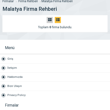
Firmalar
Firma Rehberi
Malatya Firma Rehberi
Malatya Firma Rehberi
Toplam
0
firma bulundu.
Menü
Giriş
İletişim
Hakkımızda
Bize Ulaşın
Privacy Policy
Firmalar