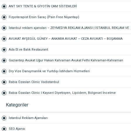
BÜROSU – AİLE, CEZA, İŞ HUKUKU, BOŞANMA AVUKATI
ANT SKY TENTE & GİYOTİN CAM SİSTEMLERİ
Fizyoterapist Ersin Saraç (Pain Free Nişantaşı)
İstanbul reklam ajansları – ZEYMEDYA REKLAM AJANSI | İSTANBUL REKLAM VE
SEO AJANSI, DİJİTAL PAZARLAMA AJANSI, SOSYAL MEDYA AJANSI, 360
AVUKAT AYŞEGÜL GÜNEY – ANKARA AVUKAT – CEZA AVUKATI – BOŞANMA
REKLAM
AVUKATI – TAZMİNAT AVUKATI
Ada Et ve Balık Restaurant
Gaziantep Avukat Uğur Hakan Kahraman Avukat Fethi Kahraman-Kahraman
Hukuk Bürosu Gaziantep
Dry Vize Danışmanlık ve Yurtdışı İstihdam Hizmetleri
Rabia Özaslan Clinic Vadistanbul
Rabia Özaslan Clinic I Kayseri Diyetisyen, Lipödem, Bölgesel İncelme
Kategoriler
İstanbul Reklam Ajansları
SEO Ajansı