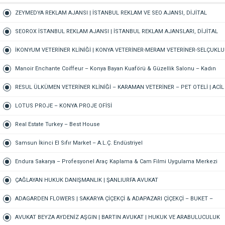
ZEYMEDYA REKLAM AJANSI | İSTANBUL REKLAM VE SEO AJANSI, DİJİTAL
PAZARLAMA AJANSI, SOSYAL MEDYA AJANSI, 360 REKLAM
SEOROX İSTANBUL REKLAM AJANSI | İSTANBUL REKLAM AJANSLARI, DİJİTAL
PAZARLAMA AJANSI, SEO AJANSI & SOSYAL MEDYA AJANSI
İKONYUM VETERİNER KLİNİĞİ | KONYA VETERİNER-MERAM VETERİNER-SELÇUKLU
VETERİNER-KARATAY | ACİL-7/24 NÖBETÇİ VETERİNER KLİNİĞİ
Manoir Enchante Coiffeur – Konya Bayan Kuaförü & Güzellik Salonu – Kadın
Kuaförü – Meram Kuaför – Bayan Kuaförü – Konya Kuaför
RESUL ÜLKÜMEN VETERİNER KLİNİĞİ – KARAMAN VETERİNER – PET OTELİ | ACİL
VETERİNER – 7/24 AÇIK NÖBETÇİ VETERİNER KLİNİĞİ
LOTUS PROJE – KONYA PROJE OFİSİ
Real Estate Turkey – Best House
Samsun İkinci El Sıfır Market – A.L.Ç. Endüstriyel
Endura Sakarya – Profesyonel Araç Kaplama & Cam Filmi Uygulama Merkezi
ÇAĞLAYAN HUKUK DANIŞMANLIK | ŞANLIURFA AVUKAT
ADAGARDEN FLOWERS | SAKARYA ÇİÇEKÇİ & ADAPAZARI ÇİÇEKÇİ – BUKET –
GELİN ÇİÇEĞİ – DÜĞÜN-NİŞAN – ORGANİZASYON – ONLINE SİPARİŞ
AVUKAT BEYZA AYDENİZ AŞGIN | BARTIN AVUKAT | HUKUK VE ARABULUCULUK