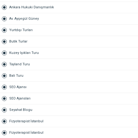
Ankara Hukuki Danışmanlık
Av. Ayşegül Güney
Yurtdışı Turları
Butik Turlar
Kuzey Işıkları Turu
Tayland Turu
Bali Turu
SEO Ajansı
SEO Ajansları
Seyahat Blogu
Fizyoterapist İstanbul
Fizyoterapist İstanbul