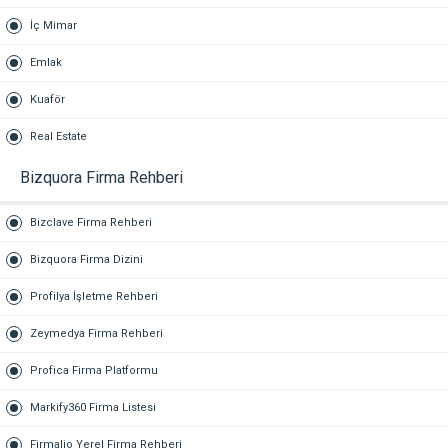
İç Mimar
Emlak
Kuaför
Real Estate
Bizquora Firma Rehberi
Bizclave Firma Rehberi
Bizquora Firma Dizini
Profilya İşletme Rehberi
Zeymedya Firma Rehberi
Profica Firma Platformu
Markify360 Firma Listesi
Firmalio Yerel Firma Rehberi