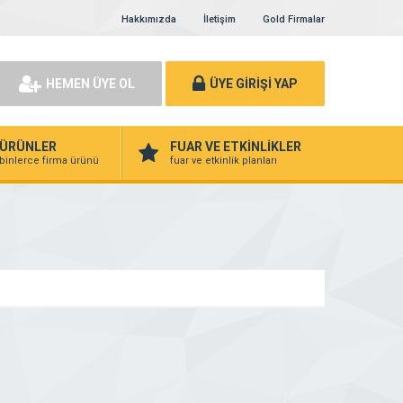
Hakkımızda
İletişim
Gold Firmalar
HEMEN ÜYE OL
ÜYE GİRİŞİ YAP
ÜRÜNLER
FUAR VE ETKİNLİKLER
binlerce firma ürünü
fuar ve etkinlik planları