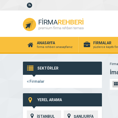
ANASAYFA
FİRMALAR
firma rehberi anasayfanız
yüzlerce kayıtlı f
Firma
SEKTÖRLER
İma
Firmalar
YEREL ARAMA
İSTANBUL
ŞANLIURFA