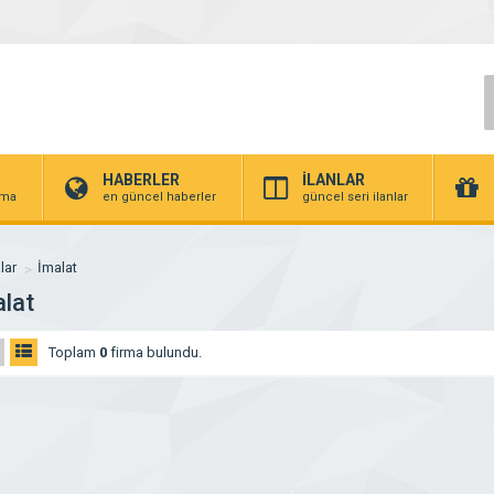
HABERLER
İLANLAR
irma
en güncel haberler
güncel seri ilanlar
lar
İmalat
lat
Toplam
0
firma bulundu.