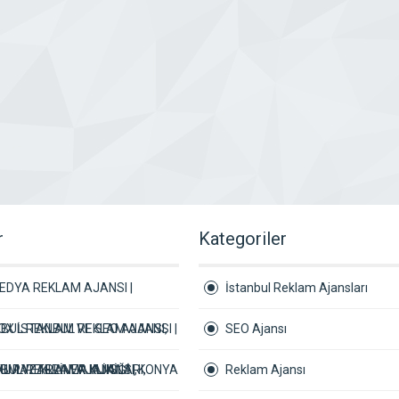
r
Kategoriler
EDYA REKLAM AJANSI |
İstanbul Reklam Ajansları
BUL REKLAM VE SEO AJANSI,
X İSTANBUL REKLAM AJANSI |
SEO Ajansı
AL PAZARLAMA AJANSI,
NBUL REKLAM AJANSLARI,
UM VETERİNER KLİNİĞİ | KONYA
Reklam Ajansı