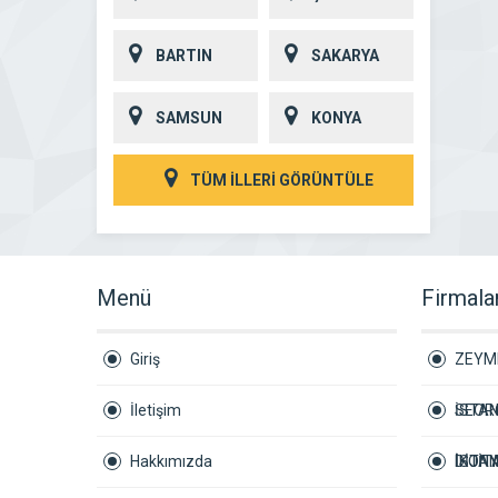
BARTIN
SAKARYA
SAMSUN
KONYA
TÜM İLLERİ GÖRÜNTÜLE
Menü
Firmala
Giriş
ZEYM
İletişim
İSTAN
SEORO
Hakkımızda
DİJİT
İSTA
İKONY