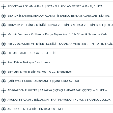
ZEYMEDYA REKLAM AJANSI | İSTANBUL REKLAM VE SEO AJANSI, DİJİTAL
PAZARLAMA AJANSI, SOSYAL MEDYA AJANSI, 360 REKLAM
SEOROX İSTANBUL REKLAM AJANSI | İSTANBUL REKLAM AJANSLARI, DİJİTAL
PAZARLAMA AJANSI, SEO AJANSI & SOSYAL MEDYA AJANSI
İKONYUM VETERİNER KLİNİĞİ | KONYA VETERİNER-MERAM VETERİNER-SELÇUKLU
VETERİNER-KARATAY | ACİL-7/24 NÖBETÇİ VETERİNER KLİNİĞİ
Manoir Enchante Coiffeur – Konya Bayan Kuaförü & Güzellik Salonu – Kadın
Kuaförü – Meram Kuaför – Bayan Kuaförü – Konya Kuaför
RESUL ÜLKÜMEN VETERİNER KLİNİĞİ – KARAMAN VETERİNER – PET OTELİ | ACİL
VETERİNER – 7/24 AÇIK NÖBETÇİ VETERİNER KLİNİĞİ
LOTUS PROJE – KONYA PROJE OFİSİ
Real Estate Turkey – Best House
Samsun İkinci El Sıfır Market – A.L.Ç. Endüstriyel
ÇAĞLAYAN HUKUK DANIŞMANLIK | ŞANLIURFA AVUKAT
ADAGARDEN FLOWERS | SAKARYA ÇİÇEKÇİ & ADAPAZARI ÇİÇEKÇİ – BUKET –
GELİN ÇİÇEĞİ – DÜĞÜN-NİŞAN – ORGANİZASYON – ONLINE SİPARİŞ
AVUKAT BEYZA AYDENİZ AŞGIN | BARTIN AVUKAT | HUKUK VE ARABULUCULUK
BÜROSU – AİLE, CEZA, İŞ HUKUKU, BOŞANMA AVUKATI
ANT SKY TENTE & GİYOTİN CAM SİSTEMLERİ