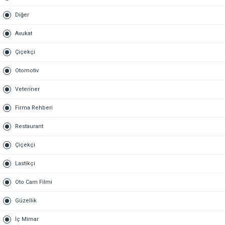
Diğer
Avukat
Çiçekçi
Otomotiv
Veteriner
Firma Rehberi
Restaurant
Çiçekçi
Lastikçi
Oto Cam Filmi
Güzellik
İç Mimar