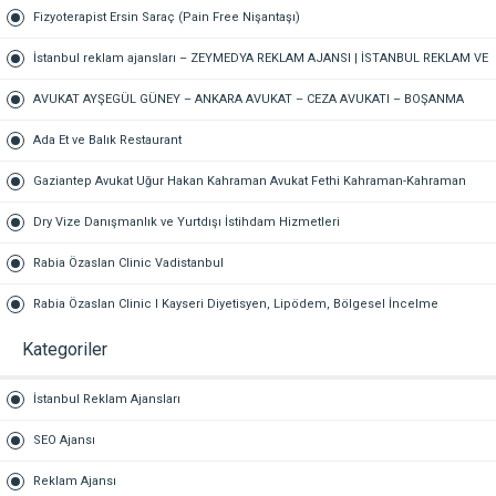
Fizyoterapist Ersin Saraç (Pain Free Nişantaşı)
İstanbul reklam ajansları – ZEYMEDYA REKLAM AJANSI | İSTANBUL REKLAM VE
SEO AJANSI, DİJİTAL PAZARLAMA AJANSI, SOSYAL MEDYA AJANSI, 360
AVUKAT AYŞEGÜL GÜNEY – ANKARA AVUKAT – CEZA AVUKATI – BOŞANMA
REKLAM
AVUKATI – TAZMİNAT AVUKATI
Ada Et ve Balık Restaurant
Gaziantep Avukat Uğur Hakan Kahraman Avukat Fethi Kahraman-Kahraman
Hukuk Bürosu Gaziantep
Dry Vize Danışmanlık ve Yurtdışı İstihdam Hizmetleri
Rabia Özaslan Clinic Vadistanbul
Rabia Özaslan Clinic I Kayseri Diyetisyen, Lipödem, Bölgesel İncelme
Kategoriler
İstanbul Reklam Ajansları
SEO Ajansı
Reklam Ajansı