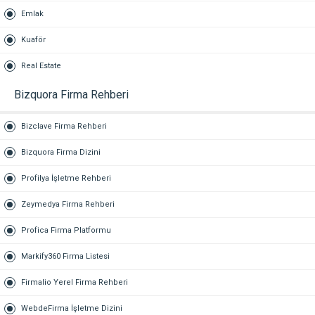
Emlak
Kuaför
Real Estate
Bizquora Firma Rehberi
Bizclave Firma Rehberi
Bizquora Firma Dizini
Profilya İşletme Rehberi
Zeymedya Firma Rehberi
Profica Firma Platformu
Markify360 Firma Listesi
Firmalio Yerel Firma Rehberi
WebdeFirma İşletme Dizini