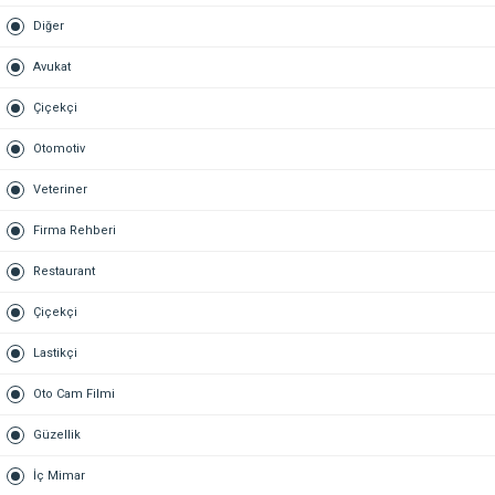
Diğer
Avukat
Çiçekçi
Otomotiv
Veteriner
Firma Rehberi
Restaurant
Çiçekçi
Lastikçi
Oto Cam Filmi
Güzellik
İç Mimar