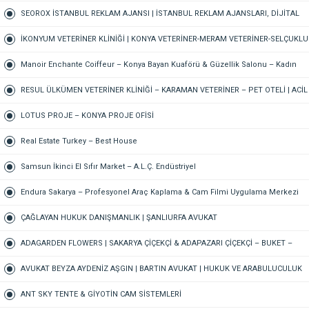
PAZARLAMA AJANSI, SOSYAL MEDYA AJANSI, 360 REKLAM
SEOROX İSTANBUL REKLAM AJANSI | İSTANBUL REKLAM AJANSLARI, DİJİTAL
PAZARLAMA AJANSI, SEO AJANSI & SOSYAL MEDYA AJANSI
İKONYUM VETERİNER KLİNİĞİ | KONYA VETERİNER-MERAM VETERİNER-SELÇUKLU
VETERİNER-KARATAY | ACİL-7/24 NÖBETÇİ VETERİNER KLİNİĞİ
Manoir Enchante Coiffeur – Konya Bayan Kuaförü & Güzellik Salonu – Kadın
Kuaförü – Meram Kuaför – Bayan Kuaförü – Konya Kuaför
RESUL ÜLKÜMEN VETERİNER KLİNİĞİ – KARAMAN VETERİNER – PET OTELİ | ACİL
VETERİNER – 7/24 AÇIK NÖBETÇİ VETERİNER KLİNİĞİ
LOTUS PROJE – KONYA PROJE OFİSİ
Real Estate Turkey – Best House
Samsun İkinci El Sıfır Market – A.L.Ç. Endüstriyel
Endura Sakarya – Profesyonel Araç Kaplama & Cam Filmi Uygulama Merkezi
ÇAĞLAYAN HUKUK DANIŞMANLIK | ŞANLIURFA AVUKAT
ADAGARDEN FLOWERS | SAKARYA ÇİÇEKÇİ & ADAPAZARI ÇİÇEKÇİ – BUKET –
GELİN ÇİÇEĞİ – DÜĞÜN-NİŞAN – ORGANİZASYON – ONLINE SİPARİŞ
AVUKAT BEYZA AYDENİZ AŞGIN | BARTIN AVUKAT | HUKUK VE ARABULUCULUK
BÜROSU – AİLE, CEZA, İŞ HUKUKU, BOŞANMA AVUKATI
ANT SKY TENTE & GİYOTİN CAM SİSTEMLERİ