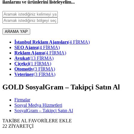
ilanlarını ve ürünlerini listeleyelim...
ARAMA YAP
İstanbul Reklam Ajansları
(4 FİRMA)
SEO Ajansı
(4 FİRMA)
Reklam Ajansı
(4 FİRMA)
Avukat
(13 FİRMA)
Çiçekçi
(1 FİRMA)
Otomotiv
(3 FİRMA)
Veteriner
(3 FİRMA)
GOLD
SosyalGram – Takipçi Satın Al
Firmalar
Sosyal Medya Hizmetleri
SosyalGram – Takipçi Satın Al
TAKİBE AL
FAVORİLERE EKLE
22
ZİYARETÇİ