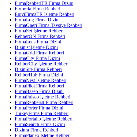
FirmaRehberiTR Firma Dizini
Firmoria Firma Rehberi
EniyiFirmaTR İşletme Rehberi
FirmaLog Firma Dizini
FirmaOneri Firma Tavsiye Rehberi
FirmaSet İşletme Rehberi
RehberON Firma Rehberi
FirmaLens Firma Dizini
Dizinist İşletme Dizini
FirmaGrid Firma Rehberi
FirmaCity Firma Dizini
RehberCity İşletme Rehberi
DizinSite Firma Rehberi
RehberHub Firma Dizini
FirmaNest İşletme Rehberi
FirmaPilot Firma Rehberi
FirmaBaseo Firma Dizini
FirmaPulseo İşletme Rehberi
FirmaRehberist Firma Rehberi
FirmaPorter Firma Dizini
TurkeyFirms Firma Rehberi
FirmaPortalio İşletme Rehberi
FirmaSearch Firma Dizini
Dizinra Firma Rehberi
FirmaPlaneo İşletme Rehberi