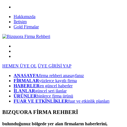
Hakkımızda
İletişim
Gold Firmalar
HEMEN ÜYE OL
ÜYE GİRİŞİ YAP
ANASAYFA
firma rehberi anasayfanız
FİRMALAR
yüzlerce kayıtlı firma
HABERLER
en güncel haberler
İLANLAR
güncel seri ilanlar
ÜRÜNLER
binlerce firma ürünü
FUAR VE ETKİNLİKLER
fuar ve etkinlik planları
BIZQUORA FİRMA REHBERİ
bulunduğunuz bölgede yer alan firmaların haberlerini,