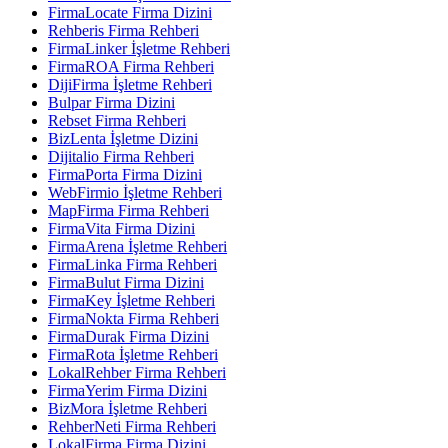
FirmaLocate Firma Dizini
Rehberis Firma Rehberi
FirmaLinker İşletme Rehberi
FirmaROA Firma Rehberi
DijiFirma İşletme Rehberi
Bulpar Firma Dizini
Rebset Firma Rehberi
BizLenta İşletme Dizini
Dijitalio Firma Rehberi
FirmaPorta Firma Dizini
WebFirmio İşletme Rehberi
MapFirma Firma Rehberi
FirmaVita Firma Dizini
FirmaArena İşletme Rehberi
FirmaLinka Firma Rehberi
FirmaBulut Firma Dizini
FirmaKey İşletme Rehberi
FirmaNokta Firma Rehberi
FirmaDurak Firma Dizini
FirmaRota İşletme Rehberi
LokalRehber Firma Rehberi
FirmaYerim Firma Dizini
BizMora İşletme Rehberi
RehberNeti Firma Rehberi
LokalFirma Firma Dizini