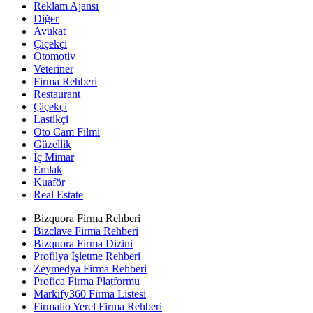
Reklam Ajansı
Diğer
Avukat
Çiçekçi
Otomotiv
Veteriner
Firma Rehberi
Restaurant
Çiçekçi
Lastikçi
Oto Cam Filmi
Güzellik
İç Mimar
Emlak
Kuaför
Real Estate
Bizquora Firma Rehberi
Bizclave Firma Rehberi
Bizquora Firma Dizini
Profilya İşletme Rehberi
Zeymedya Firma Rehberi
Profica Firma Platformu
Markify360 Firma Listesi
Firmalio Yerel Firma Rehberi