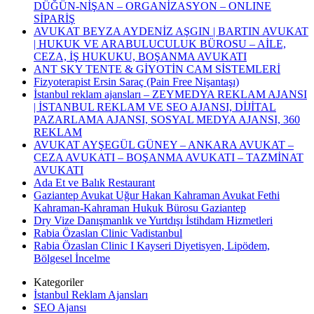
DÜĞÜN-NİŞAN – ORGANİZASYON – ONLINE
SİPARİŞ
AVUKAT BEYZA AYDENİZ AŞGIN | BARTIN AVUKAT
| HUKUK VE ARABULUCULUK BÜROSU – AİLE,
CEZA, İŞ HUKUKU, BOŞANMA AVUKATI
ANT SKY TENTE & GİYOTİN CAM SİSTEMLERİ
Fizyoterapist Ersin Saraç (Pain Free Nişantaşı)
İstanbul reklam ajansları – ZEYMEDYA REKLAM AJANSI
| İSTANBUL REKLAM VE SEO AJANSI, DİJİTAL
PAZARLAMA AJANSI, SOSYAL MEDYA AJANSI, 360
REKLAM
AVUKAT AYŞEGÜL GÜNEY – ANKARA AVUKAT –
CEZA AVUKATI – BOŞANMA AVUKATI – TAZMİNAT
AVUKATI
Ada Et ve Balık Restaurant
Gaziantep Avukat Uğur Hakan Kahraman Avukat Fethi
Kahraman-Kahraman Hukuk Bürosu Gaziantep
Dry Vize Danışmanlık ve Yurtdışı İstihdam Hizmetleri
Rabia Özaslan Clinic Vadistanbul
Rabia Özaslan Clinic I Kayseri Diyetisyen, Lipödem,
Bölgesel İncelme
Kategoriler
İstanbul Reklam Ajansları
SEO Ajansı