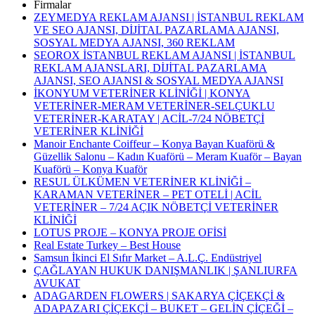
Firmalar
ZEYMEDYA REKLAM AJANSI | İSTANBUL REKLAM
VE SEO AJANSI, DİJİTAL PAZARLAMA AJANSI,
SOSYAL MEDYA AJANSI, 360 REKLAM
SEOROX İSTANBUL REKLAM AJANSI | İSTANBUL
REKLAM AJANSLARI, DİJİTAL PAZARLAMA
AJANSI, SEO AJANSI & SOSYAL MEDYA AJANSI
İKONYUM VETERİNER KLİNİĞİ | KONYA
VETERİNER-MERAM VETERİNER-SELÇUKLU
VETERİNER-KARATAY | ACİL-7/24 NÖBETÇİ
VETERİNER KLİNİĞİ
Manoir Enchante Coiffeur – Konya Bayan Kuaförü &
Güzellik Salonu – Kadın Kuaförü – Meram Kuaför – Bayan
Kuaförü – Konya Kuaför
RESUL ÜLKÜMEN VETERİNER KLİNİĞİ –
KARAMAN VETERİNER – PET OTELİ | ACİL
VETERİNER – 7/24 AÇIK NÖBETÇİ VETERİNER
KLİNİĞİ
LOTUS PROJE – KONYA PROJE OFİSİ
Real Estate Turkey – Best House
Samsun İkinci El Sıfır Market – A.L.Ç. Endüstriyel
ÇAĞLAYAN HUKUK DANIŞMANLIK | ŞANLIURFA
AVUKAT
ADAGARDEN FLOWERS | SAKARYA ÇİÇEKÇİ &
ADAPAZARI ÇİÇEKÇİ – BUKET – GELİN ÇİÇEĞİ –